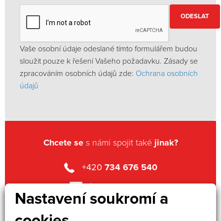
ODESLAT
Vaše osobní údaje odeslané tímto formulářem budou
sloužit pouze k řešení Vašeho požadavku. Zásady se
zpracováním osobních údajů zde:
Ochrana osobních
údajů
Chcete se
s námi spojit také
jinak?
+420
734 676 540
info
@profima.cz
Nastavení soukromí a
cookies