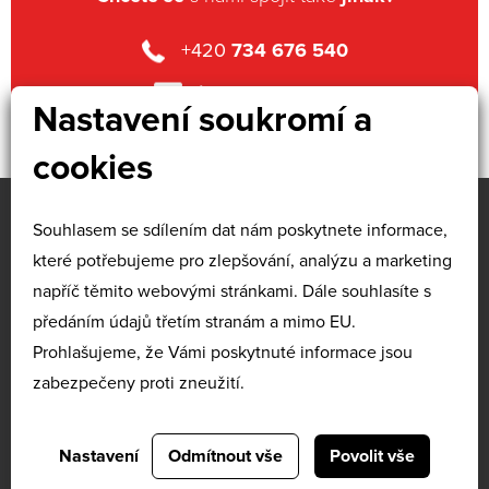
+420
734 676 540
info
@profima.cz
Nastavení soukromí a
cookies
Souhlasem se sdílením dat nám poskytnete informace,
O NÁS
KURZY
které potřebujeme pro zlepšování, analýzu a marketing
NA MÍRU
KATALOG KURZŮ
napříč těmito webovými stránkami. Dále souhlasíte s
SLUŽBY
předáním údajů třetím stranám a mimo EU.
DOTACE
Prohlašujeme, že Vámi poskytnuté informace jsou
REFERENCE
zabezpečeny proti zneužití.
KONTAKTY
COOKIES
OCHRANA
OSOBNÍCH ÚDAJŮ
Nastavení
Odmítnout vše
Povolit vše