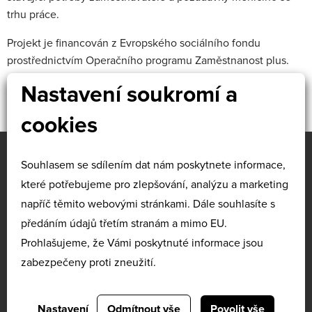
trhu práce.
Projekt je financován z Evropského sociálního fondu
prostřednictvím Operačního programu Zaměstnanost plus.
Nastavení soukromí a
cookies
Souhlasem se sdílením dat nám poskytnete informace,
O NÁS
KURZY
které potřebujeme pro zlepšování, analýzu a marketing
NA MÍRU
KATALOG KURZŮ
napříč těmito webovými stránkami. Dále souhlasíte s
SLUŽBY
předáním údajů třetím stranám a mimo EU.
DOTACE
Prohlašujeme, že Vámi poskytnuté informace jsou
REFERENCE
zabezpečeny proti zneužití.
KONTAKTY
COOKIES
OCHRANA
OSOBNÍCH ÚDAJŮ
Nastavení
Odmítnout vše
Povolit vše