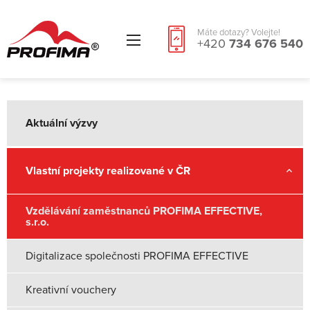
Máte dotazy? Volejte!
+420
734 676 540
Aktuální výzvy
Vlastní projekty realizované v ČR
Vzdělávání zaměstnanců PROFIMA EFFECTIVE,
s.r.o.
Digitalizace společnosti PROFIMA EFFECTIVE
Kreativní vouchery