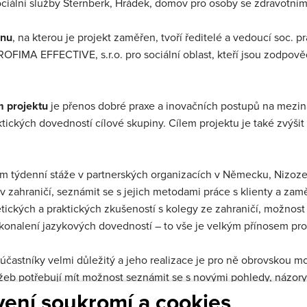
ociální služby Šternberk, Hrádek, domov pro osoby se zdravotním
inu
, na kterou je projekt zaměřen, tvoří ředitelé a vedoucí soc. 
ROFIMA EFFECTIVE, s.r.o. pro sociální oblast, kteří jsou zodpověd
m projektu
je přenos dobré praxe a inovačních postupů na mezin
aktických dovedností cílové skupiny. Cílem projektu je také zvý
ím týdenní stáže v partnerských organizacích v Německu, Nizoz
i v zahraničí, seznámit se s jejich metodami práce s klienty a z
ických a praktických zkušeností s kolegy ze zahraničí, možnost 
konalení jazykových dovedností – to vše je velkým přínosem pro p
o účastníky velmi důležitý a jeho realizace je pro ně obrovskou m
užeb potřebují mít možnost seznámit se s novými pohledy, názory a
k vlastní cestu při poskytování kvalitních služeb, což v konečném
ení soukromí a cookies