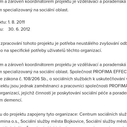
m a zároveň koordinátorem projektu je vzdělávací a poradenská 
m specializovaný na sociální oblast.
tu: 1. 8. 2011
tu: 30. 6. 2012
zpracování tohoto projektu je potřeba neustálého zvyšování odb
o na specifické potřeby uživatelů těchto organizací.
m a zároveň koordinátorem projektu je vzdělávací a poradenská 
ým specializovaný na sociální oblast. Společnost PROFIMA EFFECTI
e zákona č. 108/206 Sb., o sociálních službách k uskutečňování vz
ektu jsou jednak zaměstnanci a pracovníci společnosti PROFIMA EFF
rganizací, jejichž činností je poskytování sociální péče a pora
ím demencí.
u do projektu zapojeny tyto organizace: Centrum sociálních slu
umina o.s., Sociální služby města Bojkovice, Sociální služby měs