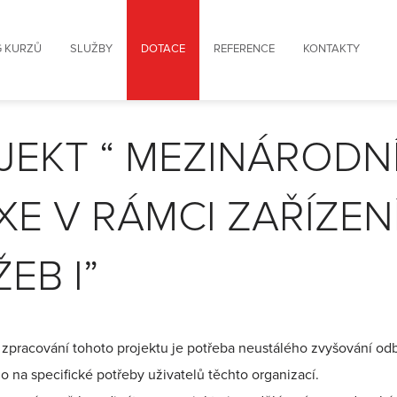
 KURZŮ
SLUŽBY
DOTACE
REFERENCE
KONTAKTY
JEKT “ MEZINÁRODN
XE V RÁMCI ZAŘÍZEN
EB I”
zpracování tohoto projektu je potřeba neustálého zvyšování odb
o na specifické potřeby uživatelů těchto organizací.