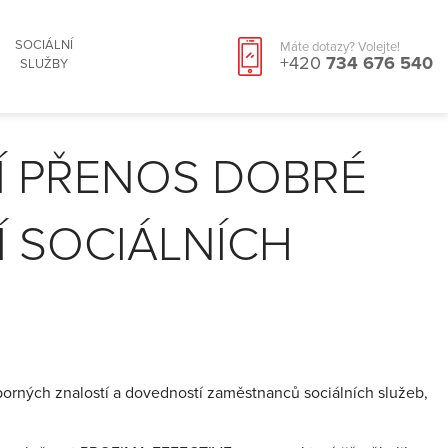
SOCIÁLNÍ
Máte dotazy? Volejte!
+420
734 676 540
SLUŽBY
Í PŘENOS DOBRÉ
Í SOCIÁLNÍCH
orných znalostí a dovedností zaměstnanců sociálních služeb,