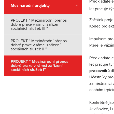
Předkladatele
Mezinárodní projekty
let pracuje tý
Začátek projek
PROJEKT “ Mezinárodní přenos
dobré praxe v rámci zařízení
Konec projek
sociálních služeb III ”
Impulsem pro 
PROJEKT “ Mezinárodní přenos
dobré praxe v rámci zařízení
které je vázán
sociálních služeb II ”
Předkladatele
PROJEKT “ Mezinárodní přenos
let pracuje t
dobré praxe v rámci zařízení
sociálních služeb I”
pracovníků
dl
Účastníky proj
zaměstnanci o
osobám trpíc
Konkrétně jso
Jevišovice, L