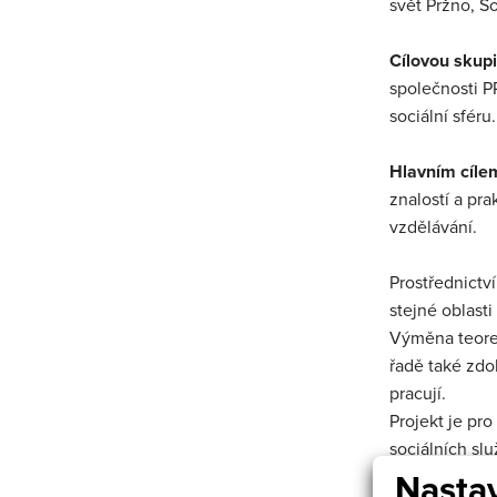
svět Pržno, S
Cílovou skup
společnosti P
sociální sféru.
Hlavním cíle
znalostí a pr
vzdělávání.
Prostřednictv
stejné oblast
Výměna teoret
řadě také zdo
pracují.
Projekt je pr
sociálních sl
vytvořit si ta
Nastav