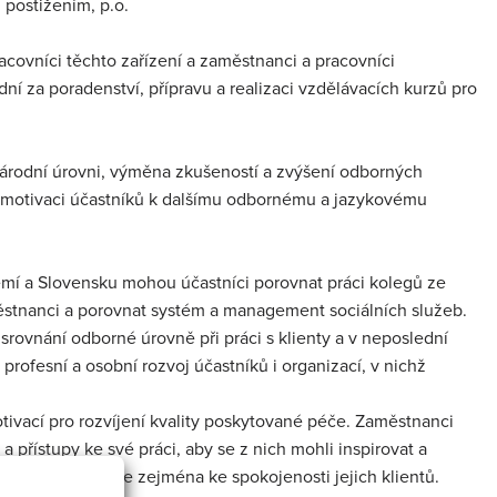
 postižením, p.o.
pracovníci těchto zařízení a zaměstnanci a pracovníci
ní za poradenství, přípravu a realizaci vzdělávacích kurzů pro
árodní úrovni, výměna zkušeností a zvýšení odborných
šit motivaci účastníků k dalšímu odbornému a jazykovému
emí a Slovensku mohou účastníci porovnat práci kolegů ze
aměstnanci a porovnat systém a management sociálních služeb.
srovnání odborné úrovně při práci s klienty a v neposlední
rofesní a osobní rozvoj účastníků i organizací, v nichž
otivací pro rozvíjení kvality poskytované péče. Zaměstnanci
 přístupy ke své práci, aby se z nich mohli inspirovat a
 důsledku přispěje zejména ke spokojenosti jejich klientů.