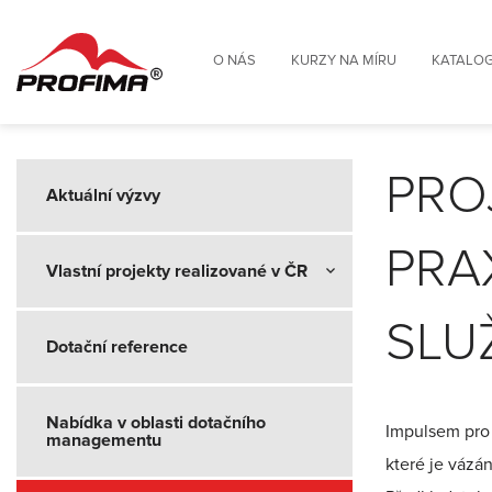
O NÁS
KURZY NA MÍRU
KATALOG
PRO
Aktuální výzvy
PRA
Vlastní projekty realizované v ČR
SLUŽ
Dotační reference
Nabídka v oblasti dotačního
Impulsem pro 
managementu
které je vázán