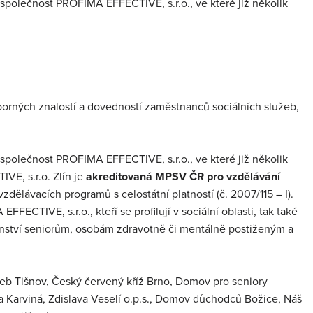
společnost PROFIMA EFFECTIVE, s.r.o., ve které již několik
orných znalostí a dovedností zaměstnanců sociálních služeb,
společnost PROFIMA EFFECTIVE, s.r.o., ve které již několik
VE, s.r.o. Zlín je
akreditovaná MPSV ČR pro vzdělávání
dělávacích programů s celostátní platností (č. 2007/115 – I).
ECTIVE, s.r.o., kteří se profilují v sociální oblasti, tak také
denství seniorům, osobám zdravotně či mentálně postiženým a
žeb Tišnov, Český červený kříž Brno, Domov pro seniory
ta Karviná, Zdislava Veselí o.p.s., Domov důchodců Božice, Náš